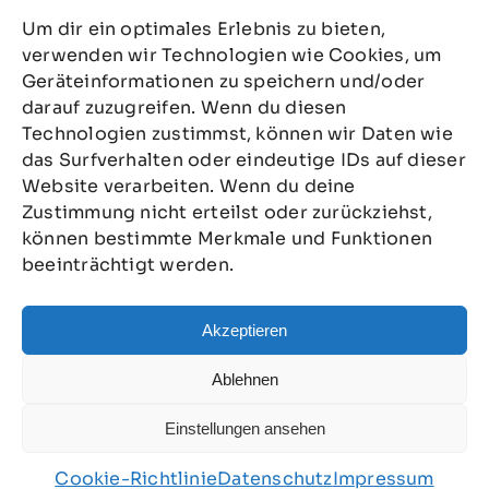
Um dir ein optimales Erlebnis zu bieten,
News
verwenden wir Technologien wie Cookies, um
Kurse
Geräteinformationen zu speichern und/oder
darauf zuzugreifen. Wenn du diesen
Über uns
Technologien zustimmst, können wir Daten wie
das Surfverhalten oder eindeutige IDs auf dieser
Kontakt
Website verarbeiten. Wenn du deine
Externe Kurse
Zustimmung nicht erteilst oder zurückziehst,
können bestimmte Merkmale und Funktionen
Impressum
beeinträchtigt werden.
Datenschutz
Akzeptieren
Cookie-Richtlinie (EU)
Ablehnen
Einstellungen ansehen
Cookie-Richtlinie
Datenschutz
Impressum